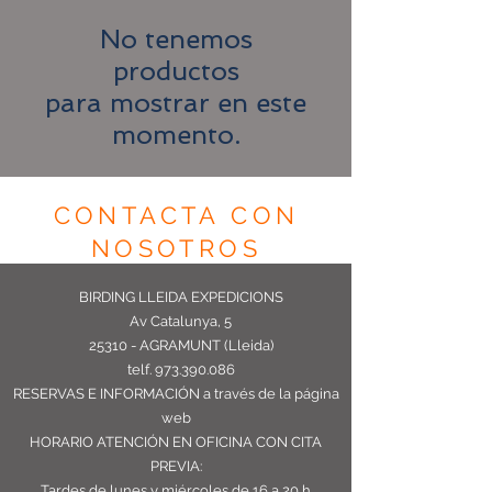
No tenemos
productos
para mostrar en este
momento.
CONTACTA CON
NOSOTROS
BIRDING LLEIDA EXPEDICIONS
Av Catalunya, 5
25310 - AGRAMUNT (Lleida)
telf.
973.390.086
RESERVAS E INFORMACIÓN
a través de la página
web
HORARIO ATENCIÓN EN OFICINA CON CITA
PREVIA:
Tardes de lunes y miércoles de 16 a 20 h