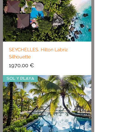
SEYCHELLES, Hilton Labriz
Silhouette
Precio
1970,00 €
SOL Y PLAYA