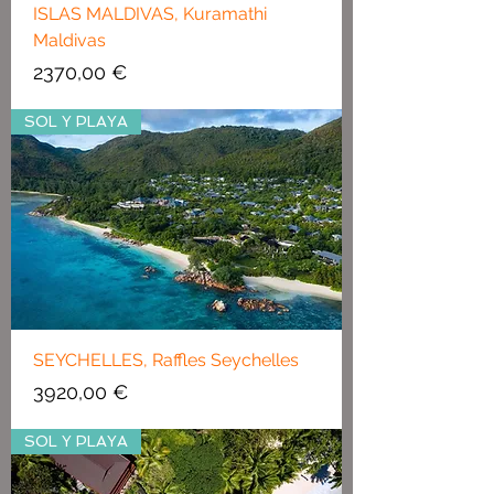
ISLAS MALDIVAS, Kuramathi
Maldivas
Precio
2370,00 €
SOL Y PLAYA
SEYCHELLES, Raffles Seychelles
Precio
3920,00 €
SOL Y PLAYA