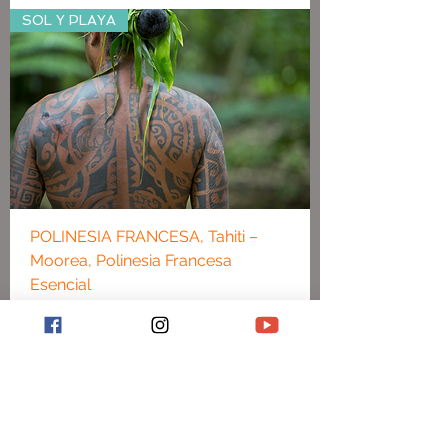
SOL Y PLAYA
POLINESIA FRANCESA, Tahiti –
Moorea, Polinesia Francesa
Esencial
Precio
2430,00 €
VIAJE PERSONALIZADO