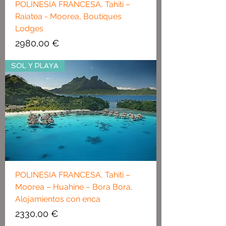
POLINESIA FRANCESA, Tahiti –
Raiatea - Moorea, Boutiques
Lodges
Precio
2980,00 €
SOL Y PLAYA
POLINESIA FRANCESA, Tahiti –
Moorea – Huahine – Bora Bora,
Alojamientos con enca
Precio
2330,00 €