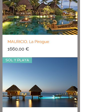
MAURICIO, La Pirogue
Precio
1660,00 €
SOL Y PLAYA