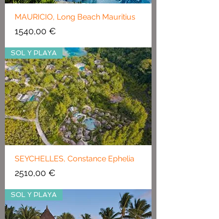
MAURICIO, Long Beach Mauritius
Precio
1540,00 €
SOL Y PLAYA
SEYCHELLES, Constance Ephelia
Precio
2510,00 €
SOL Y PLAYA