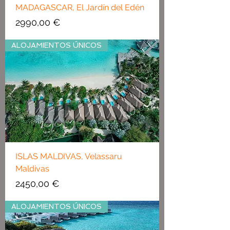
MADAGASCAR, El Jardín del Edén
Precio
2990,00 €
ALOJAMIENTOS ÚNICOS
ISLAS MALDIVAS, Velassaru
Maldivas
Precio
2450,00 €
ALOJAMIENTOS ÚNICOS