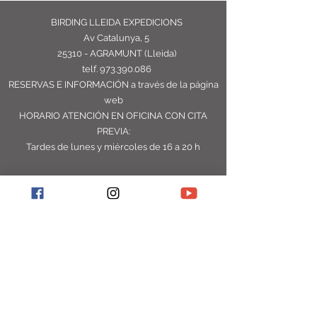
BIRDING LLEIDA EXPEDICIONS
Av Catalunya, 5
25310 - AGRAMUNT (Lleida)
telf.
973.390.086
RESERVAS E INFORMACIÓN
a través de la página
web
HORARIO ATENCIÓN EN OFICINA CON CITA
PREVIA:
Tardes de lunes y miércoles de 16 a 20 h