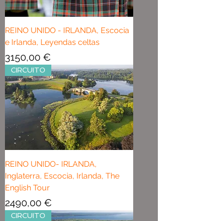
REINO UNIDO - IRLANDA, Escocia
e Irlanda, Leyendas celtas
Precio
3150,00 €
CIRCUITO
REINO UNIDO- IRLANDA,
Inglaterra, Escocia, Irlanda, The
English Tour
Precio
2490,00 €
CIRCUITO