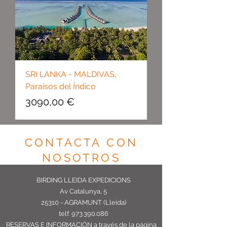
SRI LANKA - MALDIVAS,
Paraísos del Índico
Precio
3090,00 €
CONTACTA CON
NOSOTROS
BIRDING LLEIDA EXPEDICIONS
Av Catalunya, 5
25310 - AGRAMUNT (Lleida)
telf.
973.390.086
RESERVAS E INFORMACIÓN
a través de la página