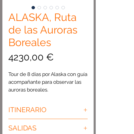
ALASKA, Ruta
de las Auroras
Boreales
Precio
4230,00 €
Tour de 8 días por Alaska con guía
acompañante para observar las
auroras boreales.
ITINERARIO
VIERNES -DÍA 1. Anchorage.
SALIDAS
Traslado con chofer/guía de