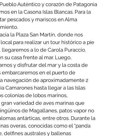
ueblo Auténtico y corazón de Patagonia
emos en la Casona Islas Blancas. Para la
ar pescados y mariscos en Alma
amiento.
cia la Plaza San Martín, donde nos
cal para realizar un tour histórico a pie
 llegaremos a lo de Carola Puraccio.
 su casa frente al mar. Luego,
rnos y disfrutar del mar y la costa de
s embarcaremos en el puerto de
una navegación de aproximadamente 2
ía Camarones hasta llegar a las Islas
 colonias de lobos marinos,
 gran variedad de aves marinas que
pingüinos de Magallanes, patos vapor no
alomas antárticas, entre otros. Durante la
inas overas, conocidas como el “panda
e, delfines australes y ballenas