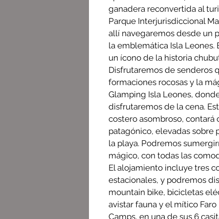
ganadera reconvertida al tur
Parque Interjurisdiccional M
allí navegaremos desde un pu
la emblemática Isla Leones. E
un ícono de la historia chub
Disfrutaremos de senderos q
formaciones rocosas y la mág
Glamping Isla Leones, donde
disfrutaremos de la cena. Es
costero asombroso, contará c
patagónico, elevadas sobre 
la playa. Podremos sumergirn
mágico, con todas las comod
El alojamiento incluye tres 
estacionales, y podremos di
mountain bike, bicicletas elé
avistar fauna y el mítico Far
Camps, en una de sus 6 casit