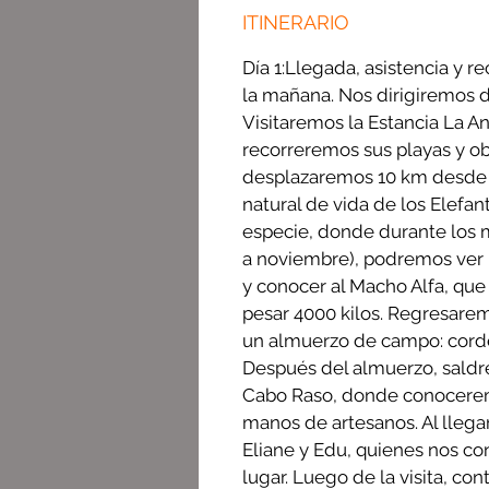
ITINERARIO
Día 1:Llegada, asistencia y r
la mañana. Nos dirigiremos d
Visitaremos la Estancia La A
recorreremos sus playas y o
desplazaremos 10 km desde el
natural de vida de los Elefan
especie, donde durante los 
a noviembre), podremos ver 
y conocer al Macho Alfa, que
pesar 4000 kilos. Regresaremo
un almuerzo de campo: corder
Después del almuerzo, saldr
Cabo Raso, donde conoceremo
manos de artesanos. Al lleg
Eliane y Edu, quienes nos co
lugar. Luego de la visita, c