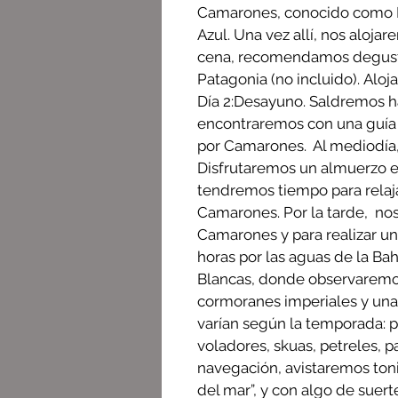
Camarones, conocido como P
Azul. Una vez allí, nos alojar
cena, recomendamos degust
Patagonia (no incluido). Aloj
Día 2:Desayuno. Saldremos ha
encontraremos con una guía lo
por Camarones. Al mediodía,
Disfrutaremos un almuerzo en
tendremos tiempo para relaja
Camarones. Por la tarde, no
Camarones y para realizar 
horas por las aguas de la Bah
Blancas, donde observaremos
cormoranes imperiales y una
varían según la temporada: 
voladores, skuas, petreles, p
navegación, avistaremos ton
del mar”, y con algo de suert