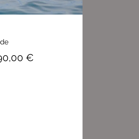
sde
Precio
90,00 €