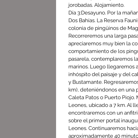
jorobadas. Alojamiento.
Día 3:Desayuno. Por la maña
Dos Bahías. La Reserva Faun
colonia de pingüinos de Maga
Recorreremos una larga pasa
apreciaremos muy bien la co
comportamiento de los pingüin
pasarela, contemplaremos la
marinos. Luego llegaremos a
inhóspito del paisaje y del 
y Bustamante. Regresaremos p
km), deteniéndonos en una pl
Caleta Patos o Puerto Piojo. 
Leones, ubicado a 7 km. Al ll
encontraremos con un anfitri
sobre el primer portal inaugura
Leones. Continuaremos hacia
aproximadamente 40 minutos.