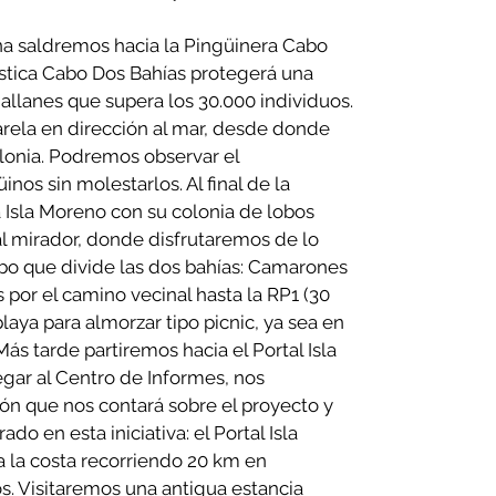
na saldremos hacia la Pingüinera Cabo
ística Cabo Dos Bahías protegerá una
llanes que supera los 30.000 individuos.
rela en dirección al mar, desde donde
lonia. Podremos observar el
os sin molestarlos. Al final de la
 Isla Moreno con su colonia de lobos
l mirador, donde disfrutaremos de lo
cabo que divide las dos bahías: Camarones
or el camino vecinal hasta la RP1 (30
aya para almorzar tipo picnic, ya sea en
Más tarde partiremos hacia el Portal Isla
egar al Centro de Informes, nos
ón que nos contará sobre el proyecto y
do en esta iniciativa: el Portal Isla
 la costa recorriendo 20 km en
 Visitaremos una antigua estancia