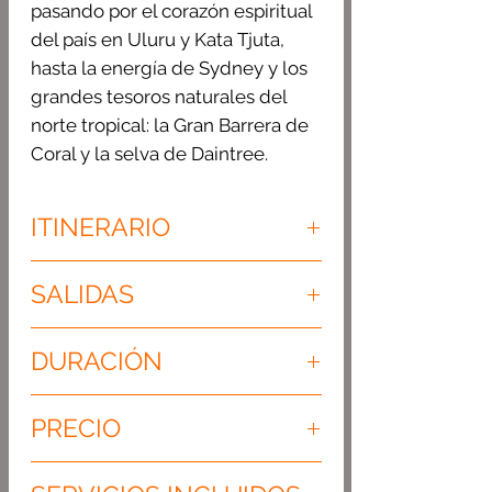
pasando por el corazón espiritual
del país en Uluru y Kata Tjuta,
hasta la energía de Sydney y los
grandes tesoros naturales del
norte tropical: la Gran Barrera de
Coral y la selva de Daintree.
ITINERARIO
Día 1 Llegada a MELBOURNE ( - )
SALIDAS
Llegada a Melbourne. Tras los
trámites de entrada, encuentro
02 noviembre 2026
con tu guía y traslado al hotel.
DURACIÓN
Grupo de mín 2 pax – máx 20
Resto del día libre para descansar
13 días / 12 noches
o comenzar a disfrutar del
PRECIO
ambiente de una de las ciudades
más vibrantes de Australia. Noche
Precio por persona en habitación