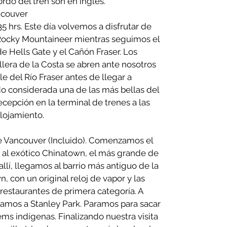
ordo del tren son en inglés.
ncouver
5 hrs. Este día volvemos a disfrutar de
el Rocky Mountaineer mientras seguimos el
e Hells Gate y el Cañón Fraser. Los
llera de la Costa se abren ante nosotros
le del Río Fraser antes de llegar a
o considerada una de las más bellas del
epción en la terminal de trenes a las
Alojamiento.
e Vancouver (Incluido). Comenzamos el
r al exótico Chinatown, el más grande de
llí, llegamos al barrio más antiguo de la
, con un original reloj de vapor y las
 restaurantes de primera categoría. A
gamos a Stanley Park. Paramos para sacar
ems indígenas. Finalizando nuestra visita