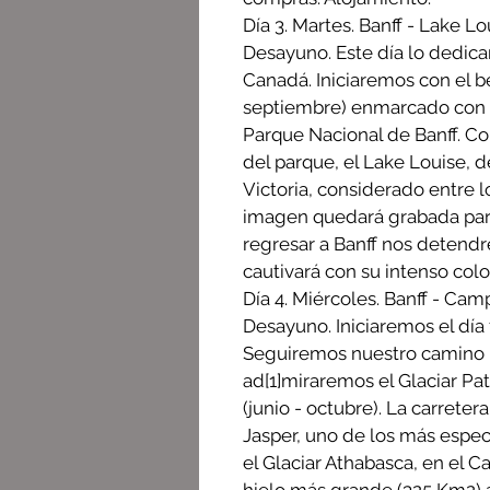
Día 3. Martes. Banff - Lake L
Desayuno. Este día lo dedica
Canadá. Iniciaremos con el b
septiembre) enmarcado con el
Parque Nacional de Banff. Co
del parque, el Lake Louise,
Victoria, considerado entre 
imagen quedará grabada par
regresar a Banff nos detend
cautivará con su intenso colo
Día 4. Miércoles. Banff - Cam
Desayuno. Iniciaremos el día 
Seguiremos nuestro camino p
ad
[1]
miraremos el Glaciar Pa
(junio - octubre). La carrete
Jasper, uno de los más espe
el Glaciar Athabasca, en el