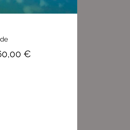
sde
Precio
60,00 €