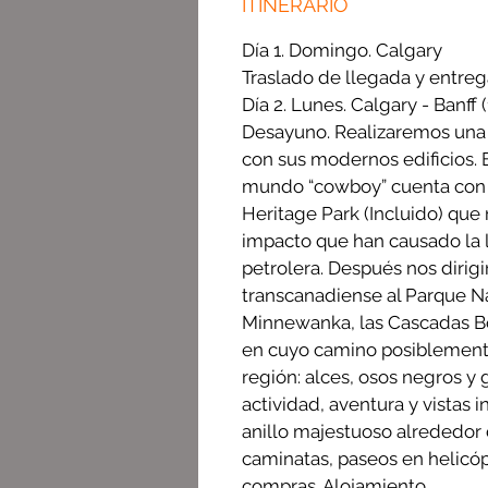
ITINERARIO
Día 1. Domingo. Calgary
Traslado de llegada y entre
Día 2. Lunes. Calgary - Banff 
Desayuno. Realizaremos una v
con sus modernos edificios. 
mundo “cowboy” cuenta con a
Heritage Park (Incluido) que n
impacto que han causado la ll
petrolera. Después nos dirigi
transcanadiense al Parque Na
Minnewanka, las Cascadas Bo
en cuyo camino posiblemente
región: alces, osos negros y g
actividad, aventura y vistas i
anillo majestuoso alrededor d
caminatas, paseos en helicópt
compras. Alojamiento.