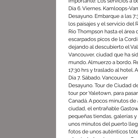
importante: Los servicios a b
Día 6. Viernes. Kamloops-Va
Desayuno. Embarque a las 7:3
los paisajes y el servicio d
Río Thompson hasta el área d
escarpados picos de la Cordi
dejando al descubierto el Val
Vancouver, ciudad que ha sid
mundo. Almuerzo a bordo. Rec
17:30 hrs y traslado al hotel. 
Día 7. Sábado. Vancouver
Desayuno. Tour de Ciudad d
tour por Yaletown, para pasa
Canadá. A pocos minutos de a
ciudad, el entrañable Gastown
pequeñas tiendas, galerías y
unos minutos del puerto lle
fotos de unos auténticos tót