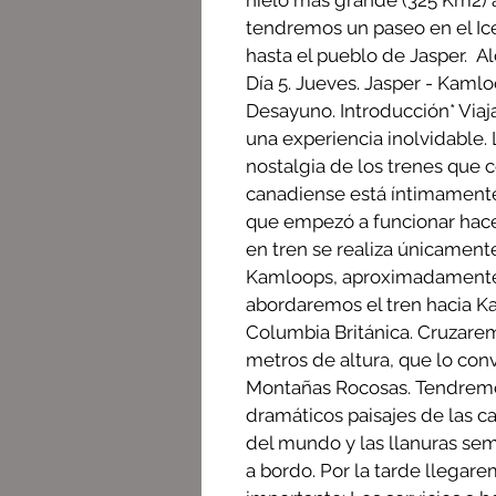
hielo más grande (325 Km2) al
tendremos un paseo en el Ice
hasta el pueblo de Jasper. A
Día 5. Jueves. Jasper - Kaml
Desayuno. Introducción* Viaj
una experiencia inolvidable.
nostalgia de los trenes que c
canadiense está íntimamente 
que empezó a funcionar hace 
en tren se realiza únicament
Kamloops, aproximadamente a
abordaremos el tren hacia Ka
Columbia Británica. Cruzare
metros de altura, que lo conv
Montañas Rocosas. Tendremo
dramáticos paisajes de las 
del mundo y las llanuras se
a bordo. Por la tarde llegar