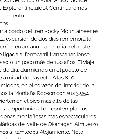
 sur del Círculo Polar Ártico, donde
 Explorer (incluido). Continuaremos
lojamiento.
oops
ar a bordo del tren Rocky Mountaineer es
 La excursión de dos días rememora la
orrían en antaño. La historia del oeste
ligada al ferrocarril transcanadiense,
sólo un poco más de 100 años. El viaje
e de día, durmiendo en el pueblo de
 mitad de trayecto. A las 8:10
mloops, en el corazón del interior de la
mos la Montaña Robson con sus 3,954
ierten en el pico más alto de las
s la oportunidad de contemplar los
cadenas montañosas más espectaculares
miáridas del valle de Okanagan. Almuerzo
emos a Kamloops. Alojamiento. Nota