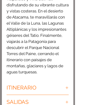
disfrutando de su vibrante cultura
y vistas costeras. En el desierto
de Atacama, te maravillarás con
el Valle de la Luna, las Lagunas
Altiplánicas y los impresionantes
géiseres del Tatio. Finalmente,
viajarás a la Patagonia para
descubrir el Parque Nacional
Torres del Paine, cerrando el
itinerario con paisajes de
montañas, glaciares y lagos de
aguas turquesas.
ITINERARIO
DÍA 1. Llegada a Santiago
SALIDAS
DÍA 2.
City Tour Panorámico
.