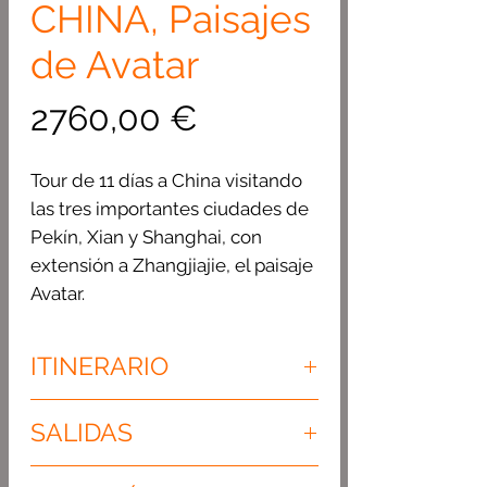
CHINA, Paisajes
de Avatar
Precio
2760,00 €
Tour de 11 días a China visitando
las tres importantes ciudades de
Pekín, Xian y Shanghai, con
extensión a Zhangjiajie, el paisaje
Avatar.
ITINERARIO
Día 1 · Llegada · PEKIN
SALIDAS
Llegada a Pekín, capital de la
República Popular de China.
SALIDAS REGULARES MARTES *,