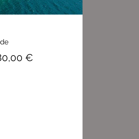
sde
Precio
80,00 €