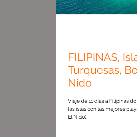
FILIPINAS, Is
Turquesas, Boh
Nido
Viaje de 11 días a Filipinas d
las islas con las mejores play
El Nido)