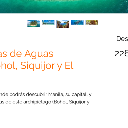
De
las de Aguas
22
ol, Siquijor y El
onde podrás descubrir Manila, su capital, y
as de este archipiélago (Bohol, Siquijor y