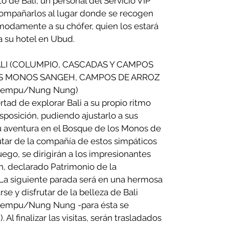
to de Bali, un personal del Servicio VIP
compañarlos al lugar donde se recogen
modamente a su chófer, quien los estará
a su hotel en Ubud.
 BALI (COLUMPIO, CASCADAS Y CAMPOS
OS MONOS SANGEH, CAMPOS DE ARROZ
gempu/Nung Nung)
ertad de explorar Bali a su propio ritmo
sposición, pudiendo ajustarlo a sus
 aventura en el Bosque de los Monos de
tar de la compañía de estos simpáticos
uego, se dirigirán a los impresionantes
h, declarado Patrimonio de la
a siguiente parada será en una hermosa
se y disfrutar de la belleza de Bali
gempu/Nung Nung -para ésta se
 Al finalizar las visitas, serán trasladados