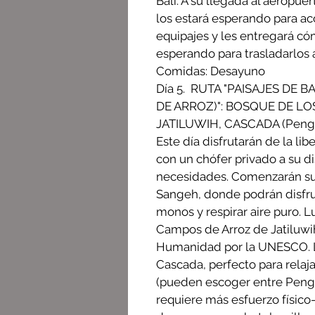
Bali. A su llegada al aeropuer
los estará esperando para a
equipajes y les entregará có
esperando para trasladarlos 
Comidas: Desayuno
Día 5. RUTA "PAISAJES DE
DE ARROZ)": BOSQUE DE L
JATILUWIH, CASCADA (Pen
Este día disfrutarán de la lib
con un chófer privado a su di
necesidades. Comenzarán su
Sangeh, donde podrán disfru
monos y respirar aire puro. L
Campos de Arroz de Jatiluwi
Humanidad por la UNESCO. L
Cascada, perfecto para relajar
(pueden escoger entre Pen
requiere más esfuerzo físico-).