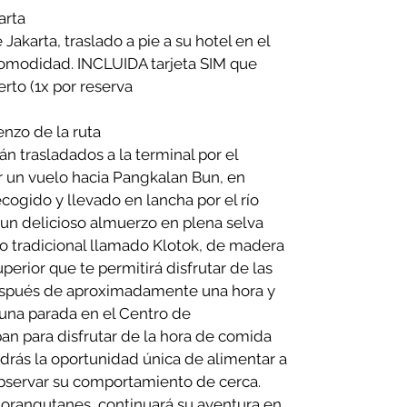
hotel en Jakarta
Jakarta, traslado a pie a su hotel en el
omodidad. INCLUIDA tarjeta SIM que
rto (1x por reserva
nzo de la ruta
n trasladados a la terminal por el
r un vuelo hacia Pangkalan Bun, en
ecogido y llevado en lancha por el río
un delicioso almuerzo en plena selva
rco tradicional llamado Klotok, de madera
perior que te permitirá disfrutar de las
 Después de aproximadamente una hora y
una parada en el Centro de
an para disfrutar de la hora de comida
ndrás la oportunidad única de alimentar a
observar su comportamiento de cerca.
 orangutanes, continuará su aventura en