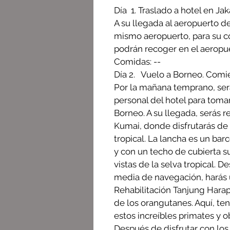
Día 1. Traslado a 
A su llegada al aeropuerto de 
mismo aeropuerto, para su c
podrán recoger en el aeropue
Comidas: --
Día 2. Vuelo a Borneo. Comie
Por la mañana temprano, será
personal del hotel para toma
Borneo. A su llegada, serás r
Kumai, donde disfrutarás de 
tropical. La lancha es un ba
y con un techo de cubierta su
vistas de la selva tropical.
media de navegación, harás 
Rehabilitación Tanjung Harap
de los orangutanes. Aquí, te
estos increíbles primates y 
Después de disfrutar con los