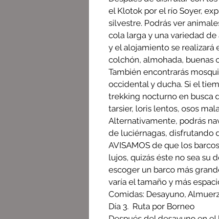
el Klotok por el río Soyer, e
silvestre. Podrás ver anima
cola larga y una variedad de a
y el alojamiento se realizar
colchón, almohada, buenas 
También encontrarás mosquite
occidental y ducha. Si el tie
trekking nocturno en busca
tarsier, loris lentos, osos ma
Alternativamente, podrás na
de luciérnagas, disfrutando d
AVISAMOS de que los barcos 
lujos, quizás éste no sea su 
escoger un barco más grande.
varía el tamaño y más espaci
Comidas: Desayuno, Almuer
Día 3. Ruta por Borneo
Después del desayuno en el 