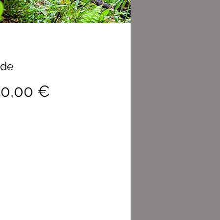
sde
Precio
50,00 €