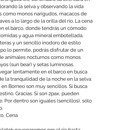
xplorando la selva y observando la vida
les como monos narigudos, macacos de
ves a lo largo de la orilla del río. La cena
á en el barco, donde tendrás un cómodo
comidas y agua mineral embotellada.
ras y un sencillo inodoro de estilo
mpo lo permite, podrás disfrutar de un
 de animales nocturnos como monos
layos (sun bear) y setas luminosas.
vegar lentamente en el barco en busca
e la tranquilidad de la noche en la selva.
en Borneo son muy sencillos. Si busca
destino. Gracias. Si son 2pax, pueden
 Por dentro son iguales (sencillos), sólo
o.
zo, Cena
klotok navegaremos por el río hasta