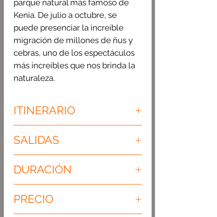
parque natural más famoso de
Kenia. De julio a octubre, se
puede presenciar la increíble
migración de millones de ñus y
cebras, uno de los espectáculos
más increíbles que nos brinda la
naturaleza.
ITINERARIO
Día 01: NAIROBI – SAMBURU
SALIDAS
Llegada al aeropuerto
internacional (hora límite de
Salidas regulares todo el año.
llegada las 07.00hrs). Recepción
DURACIÓN
Mínimo 2 pax.
por el personal de Kobo Safaris
8 días
ysalida temprano hacia la
PRECIO
Reserva Nacional de Samburu vía
Karatina y cruzando el ecuador en