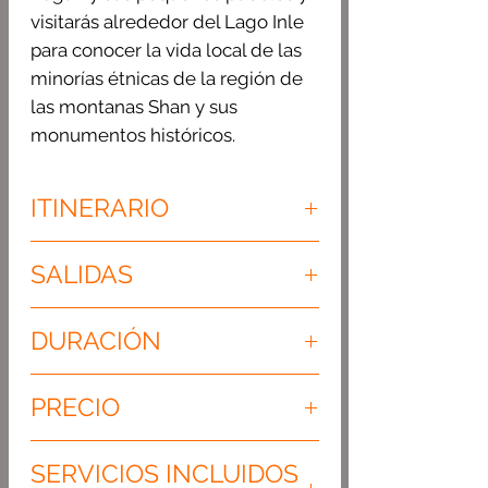
visitarás alrededor del Lago Inle
para conocer la vida local de las
minorías étnicas de la región de
las montanas Shan y sus
monumentos históricos.
ITINERARIO
Día 1: LLEGADA A YANGÓN -
SALIDAS
¡MINGALABAR MYANMAR! (SIN
GUÍA)
SALIDAS SUSPENDIDAS
Llegada a Yangón en su vuelo
DURACIÓN
TEMPORALMENTE
internacional.
7 días, 6 noches
¡Mingalabar y bienvenidos a
PRECIO
Myanmar! A la llegada al
aeropuerto de Yangón, nos
Precio por persona en habitación
SERVICIOS INCLUIDOS
recibirá nuestro conductor para el
doble compartida categoría