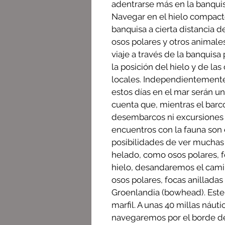
adentrarse más en la banquisa
Navegar en el hielo compacto
banquisa a cierta distancia 
osos polares y otros animale
viaje a través de la banquis
la posición del hielo y de l
locales. Independientemente
estos días en el mar serán u
cuenta que, mientras el barc
desembarcos ni excursiones 
encuentros con la fauna son e
posibilidades de ver muchas
helado, como osos polares, fo
hielo, desandaremos el camino
osos polares, focas anilladas
Groenlandia (bowhead). Este 
marfil. A unas 40 millas náut
navegaremos por el borde de 