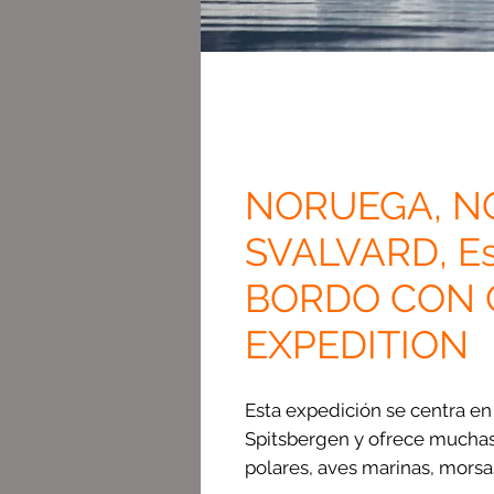
NORUEGA, N
SVALVARD, Esp
BORDO CON
EXPEDITION
Esta expedición se centra en
Spitsbergen y ofrece muchas
polares, aves marinas, morsa