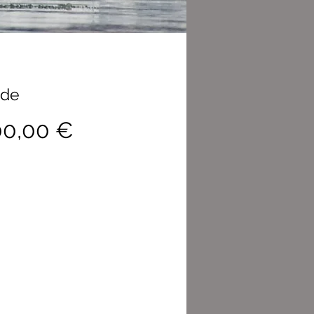
sde
Precio
00,00 €