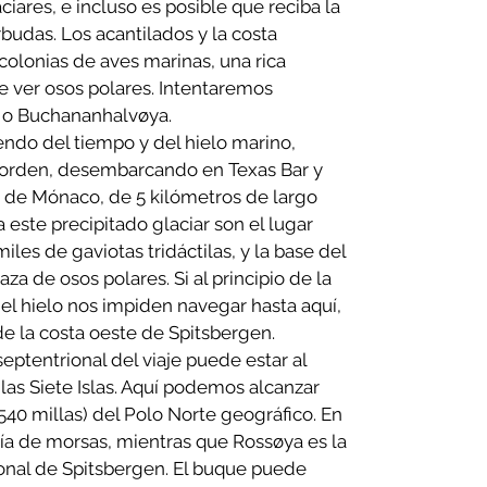
ciares, e incluso es posible que reciba la
rbudas. Los acantilados y la costa
olonias de aves marinas, una rica
de ver osos polares. Intentaremos
 o Buchananhalvøya.
ndo del tiempo y del hielo marino,
jorden, desembarcando en Texas Bar y
r de Mónaco, de 5 kilómetros de largo
 a este precipitado glaciar son el lugar
iles de gaviotas tridáctilas, y la base del
za de osos polares. Si al principio de la
l hielo nos impiden navegar hasta aquí,
e la costa oeste de Spitsbergen.
septentrional del viaje puede estar al
las Siete Islas. Aquí podemos alcanzar
(540 millas) del Polo Norte geográfico. En
ía de morsas, mientras que Rossøya es la
onal de Spitsbergen. El buque puede