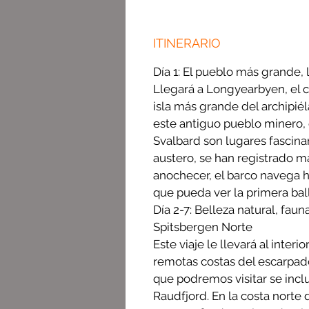
ITINERARIO
Día 1: El pueblo más grande, 
Llegará a Longyearbyen, el c
isla más grande del archipié
este antiguo pueblo minero, 
Svalbard son lugares fascin
austero, se han registrado má
anochecer, el barco navega h
que pueda ver la primera bal
Día 2-7: Belleza natural, fau
Spitsbergen Norte
Este viaje le llevará al interi
remotas costas del escarpado
que podremos visitar se inclu
Raudfjord. En la costa norte 