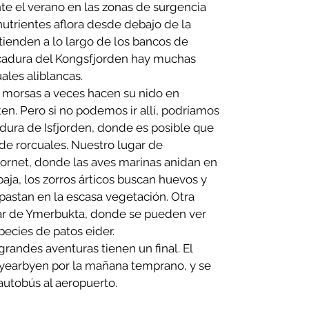
te el verano en las zonas de surgencia
 nutrientes aflora desde debajo de la
xtienden a lo largo de los bancos de
cadura del Kongsfjorden hay muchas
ales aliblancas.
 morsas a veces hacen su nido en
n. Pero si no podemos ir allí, podríamos
ura de Isfjorden, donde es posible que
de rorcuales. Nuestro lugar de
ornet, donde las aves marinas anidan en
baja, los zorros árticos buscan huevos y
 pastan en la escasa vegetación. Otra
ciar de Ymerbukta, donde se pueden ver
ecies de patos eider.
 grandes aventuras tienen un final. El
gyearbyen por la mañana temprano, y se
autobús al aeropuerto.