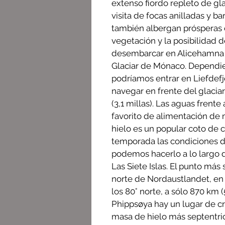
extenso fiordo repleto de gla
visita de focas anilladas y ba
también albergan prósperas c
vegetación y la posibilidad 
desembarcar en Alicehamna
Glaciar de Mónaco. Dependie
podríamos entrar en Liefdef
navegar en frente del glacia
(3,1 millas). Las aguas frente
favorito de alimentación de m
hielo es un popular coto de ca
temporada las condiciones de
podemos hacerlo a lo largo d
Las Siete Islas. El punto más 
norte de Nordaustlandet, en 
los 80° norte, a sólo 870 km 
Phippsøya hay un lugar de cr
masa de hielo más septentri