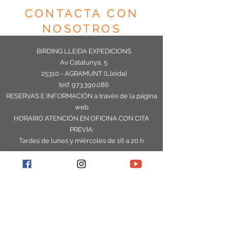
CONTACTA CON
NOSOTROS
BIRDING LLEIDA EXPEDICIONS
Av Catalunya, 5
25310 - AGRAMUNT (Lleida)
telf.
973.390.086
RESERVAS E INFORMACIÓN
a través de la página
web
HORARIO ATENCIÓN EN OFICINA CON CITA
PREVIA:
Tardes de lunes y miércoles de 16 a 20 h