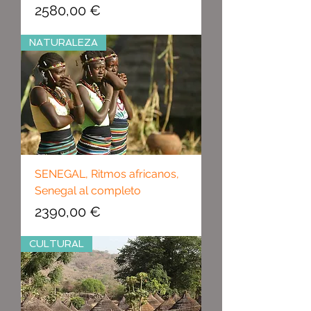
Precio
2580,00 €
NATURALEZA
SENEGAL, Ritmos africanos,
Senegal al completo
Precio
2390,00 €
CULTURAL