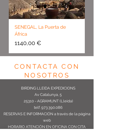
SENEGAL, La Puerta de
África
Precio
1140,00 €
CONTACTA CON
NOSOTROS
BIRDING LLEIDA EXPEDICIONS
Av Catalunya, 5
25310 - AGRAMUNT (Lleida)
telf.
973.390.086
RESERVAS E INFORMACIÓN
a través de la página
web
HORARIO ATENCIÓN EN OFICINA CON CITA